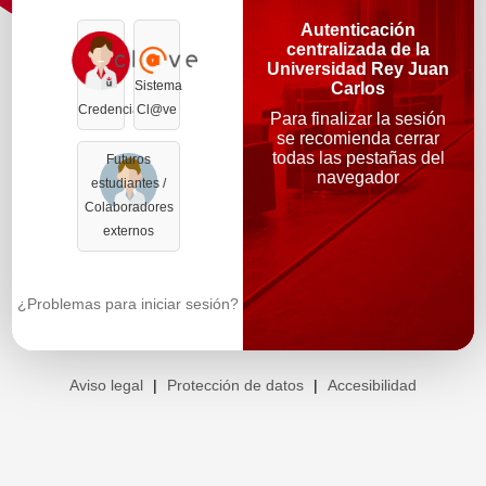
Autenticación
centralizada de la
Universidad Rey Juan
Sistema
Carlos
Credenciales
Cl@ve
Para finalizar la sesión
se recomienda cerrar
todas las pestañas del
Futuros
navegador
estudiantes /
Colaboradores
externos
¿Problemas para iniciar sesión?
Aviso legal
|
Protección de datos
|
Accesibilidad