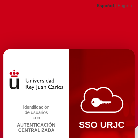
Español
|
English
Identificación
de usuarios
con
SSO URJC
AUTENTICACIÓN
CENTRALIZADA