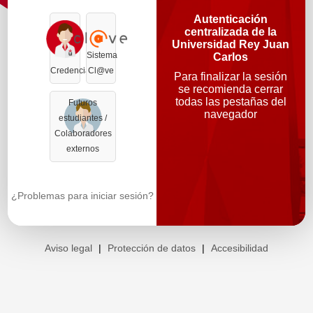
Autenticación
centralizada de la
Universidad Rey Juan
Sistema
Carlos
Credenciales
Cl@ve
Para finalizar la sesión
se recomienda cerrar
todas las pestañas del
Futuros
navegador
estudiantes /
Colaboradores
externos
¿Problemas para iniciar sesión?
Aviso legal
|
Protección de datos
|
Accesibilidad