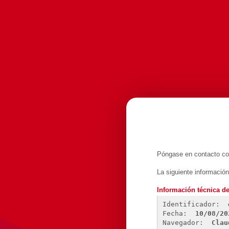
Póngase en contacto con
La siguiente informació
Información técnica de
Identificador: 
Fecha: 
10/08/20
Navegador: 
Clau