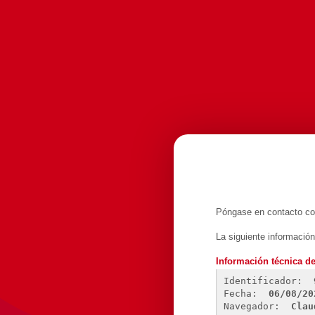
Póngase en contacto con
La siguiente informació
Información técnica de
Identificador: 
Fecha: 
06/08/20
Navegador: 
Clau