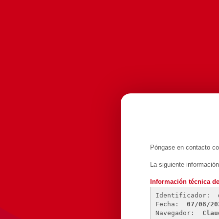
Póngase en contacto con
La siguiente informació
Información técnica de
Identificador: 
Fecha: 
07/08/20
Navegador: 
Clau