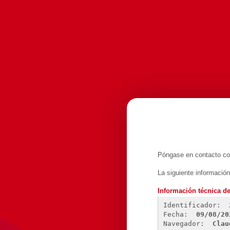
Póngase en contacto con
La siguiente informació
Información técnica de
Identificador: 
Fecha: 
09/08/20
Navegador: 
Clau