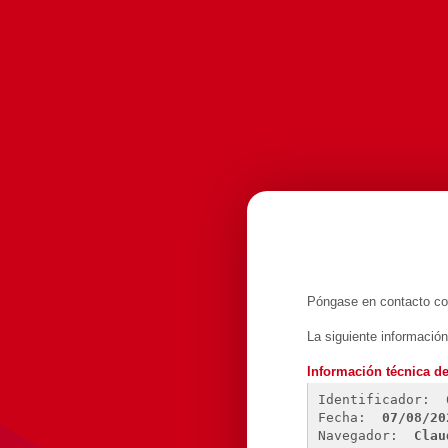
Póngase en contacto con
La siguiente informació
Información técnica de
Identificador: 
Fecha: 
07/08/20
Navegador: 
Clau