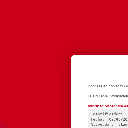
Póngase en contacto con
La siguiente informació
Información técnica de
Identificador: 
Fecha: 
07/08/20
Navegador: 
Clau