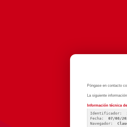
Póngase en contacto con
La siguiente informació
Información técnica de
Identificador: 
Fecha: 
07/08/20
Navegador: 
Clau