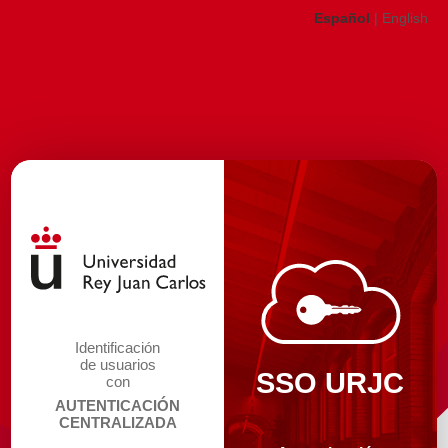
Español
|
English
Identificación
de usuarios
SSO URJC
con
AUTENTICACIÓN
CENTRALIZADA