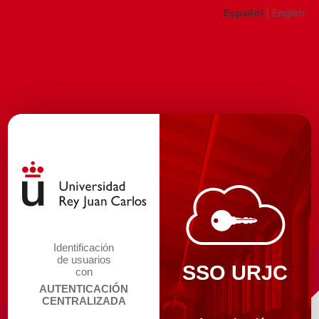
Español
|
English
Identificación
de usuarios
SSO URJC
con
AUTENTICACIÓN
CENTRALIZADA