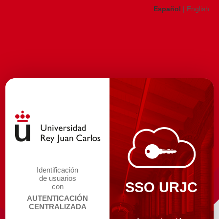
Español
|
English
Identificación
de usuarios
SSO URJC
con
AUTENTICACIÓN
CENTRALIZADA