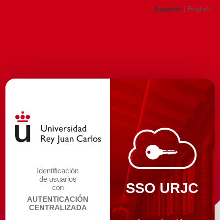
Español
|
English
Identificación
de usuarios
SSO URJC
con
AUTENTICACIÓN
CENTRALIZADA