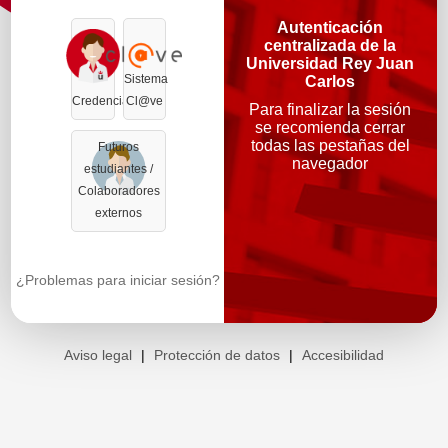
Autenticación
centralizada de la
Universidad Rey Juan
Sistema
Carlos
Credenciales
Cl@ve
Para finalizar la sesión
se recomienda cerrar
todas las pestañas del
Futuros
navegador
estudiantes /
Colaboradores
externos
¿Problemas para iniciar sesión?
Aviso legal
|
Protección de datos
|
Accesibilidad