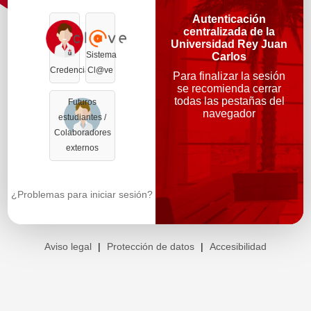
Autenticación
centralizada de la
Universidad Rey Juan
Sistema
Carlos
Credenciales
Cl@ve
Para finalizar la sesión
se recomienda cerrar
todas las pestañas del
Futuros
navegador
estudiantes /
Colaboradores
externos
¿Problemas para iniciar sesión?
Aviso legal
|
Protección de datos
|
Accesibilidad