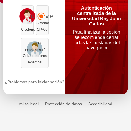
Autenticación
centralizada de la
Universidad Rey Juan
Sistema
Carlos
Credenciales
Cl@ve
Para finalizar la sesión
se recomienda cerrar
todas las pestañas del
Futuros
navegador
estudiantes /
Colaboradores
externos
¿Problemas para iniciar sesión?
Aviso legal
|
Protección de datos
|
Accesibilidad