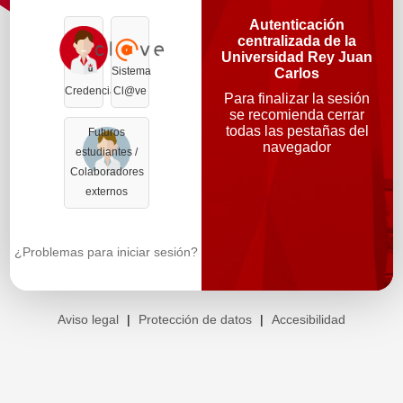
Autenticación
centralizada de la
Universidad Rey Juan
Sistema
Carlos
Credenciales
Cl@ve
Para finalizar la sesión
se recomienda cerrar
todas las pestañas del
Futuros
navegador
estudiantes /
Colaboradores
externos
¿Problemas para iniciar sesión?
Aviso legal
|
Protección de datos
|
Accesibilidad