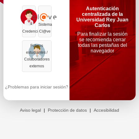
Autenticación
centralizada de la
Universidad Rey Juan
Sistema
Carlos
Credenciales
Cl@ve
Para finalizar la sesión
se recomienda cerrar
todas las pestañas del
Futuros
navegador
estudiantes /
Colaboradores
externos
¿Problemas para iniciar sesión?
Aviso legal
|
Protección de datos
|
Accesibilidad