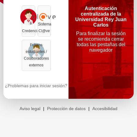
Autenticación
centralizada de la
Universidad Rey Juan
Sistema
Carlos
Credenciales
Cl@ve
Para finalizar la sesión
se recomienda cerrar
todas las pestañas del
Futuros
navegador
estudiantes /
Colaboradores
externos
¿Problemas para iniciar sesión?
Aviso legal
|
Protección de datos
|
Accesibilidad