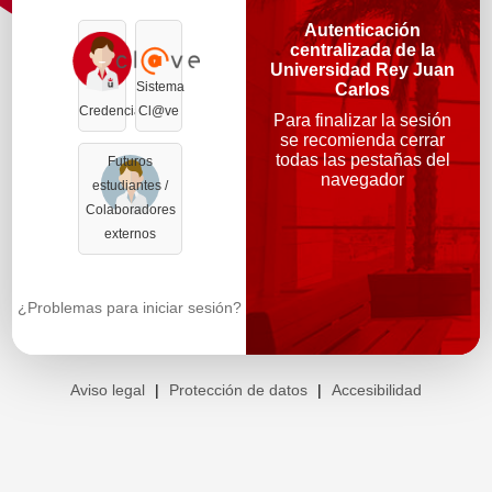
Autenticación
centralizada de la
Universidad Rey Juan
Sistema
Carlos
Credenciales
Cl@ve
Para finalizar la sesión
se recomienda cerrar
todas las pestañas del
Futuros
navegador
estudiantes /
Colaboradores
externos
¿Problemas para iniciar sesión?
Aviso legal
|
Protección de datos
|
Accesibilidad